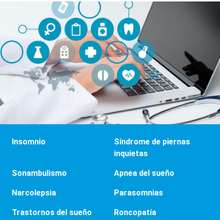
Insomnio
Síndrome de piernas
inquietas
Sonambulismo
Apnea del sueño
Narcolepsia
Parasomnias
Trastornos del sueño
Roncopatía