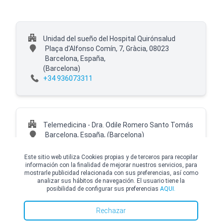
Unidad del sueño del Hospital Quirónsalud
Plaça d'Alfonso Comín, 7, Gràcia, 08023
Barcelona, España,
(Barcelona)
+34 936073311
Telemedicina - Dra. Odile Romero Santo Tomás
Barcelona, España,
(Barcelona)
+34 936073311
Este sitio web utiliza Cookies propias y de terceros para recopilar
información con la finalidad de mejorar nuestros servicios, para
mostrarle publicidad relacionada con sus preferencias, así como
analizar sus hábitos de navegación. El usuario tiene la
posibilidad de configurar sus preferencias
AQUI.
© Copyright Top Doctors 2026. All Right Reserved. Designed and Developed by
Top Doctors |
Términos y condiciones
|
Política de Cookies
|
Política de privacidad
Rechazar