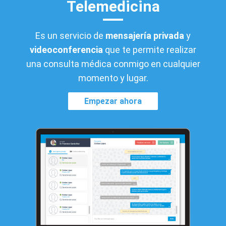
Telemedicina
Es un servicio de
mensajería privada
y
videoconferencia
que te permite realizar
una consulta médica conmigo en cualquier
momento y lugar.
Empezar ahora